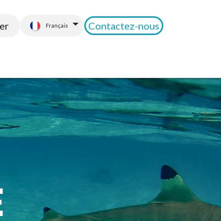
er
Contactez
-nous
Français
Guide Raiatea - Tahaa
Contact
Réserver
É