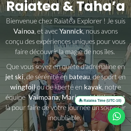
Raiatea & Taha’a
Bienvenue chez Raiatea Explorer ! Je suis
Vainoa
, et avec
Yannick
, nous avons
conçu des expériences uniques pour vous
faire découvrir la magie de nos îles.
Que vous soyez en quête d'adrénaline en
jet sk
i
, de sérénité en
bateau
, de sport en
wi
ngfoil
ou de liberté en
k
ayak
, notre
équipe
Vaimoana, Marine et Hitinui
est
🏝️ Raiatea Time (UTC-10)
là pour faire de votre journée un souvenir
inoubliable.